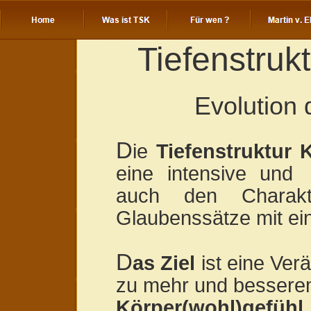
Tiefenstruk
Evolution 
D
ie
Tiefenstruktur 
eine intensive und 
auch den Charakte
Glaubenssätze mit ein
D
as Ziel
ist eine Ve
zu mehr und besser
Körper(wohl)ge