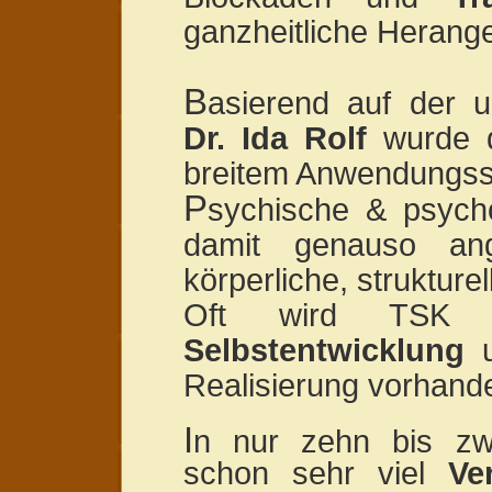
ganzheitliche Heran
B
asierend auf der u
Dr. Ida Rolf
wurde 
breitem Anwendungss
P
sychische & psych
damit genauso an
körperliche, strukture
Oft wird TSK 
Selbstentwicklung
u
Realisierung vorhand
I
n nur zehn bis zw
schon sehr viel
Ve