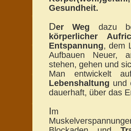
Gesundheit.
D
er Weg
dazu bes
körperlicher Aufri
Entspannung
, dem 
Aufbauen Neuer, a
stehen, gehen und si
Man entwickelt a
Lebenshaltung
und d
dauerhaft, über das E
I
m “Körperp
Muskelverspannungen
Blockaden und
Tr